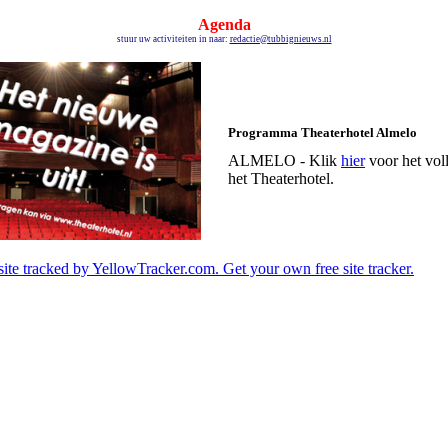
Agenda
stuur uw activiteiten in naar:
redactie@tubbignieuws.nl
Programma Theaterhotel Almelo
ALMELO - Klik
hier
voor het vol
het Theaterhotel.